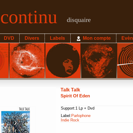
econtinu
disquaire
DVD
Divers
Labels
Mon compte
Evèn
Talk Talk
Spirit Of Eden
Support:
1 Lp + Dvd
Label:
Parlophone
Indie Rock