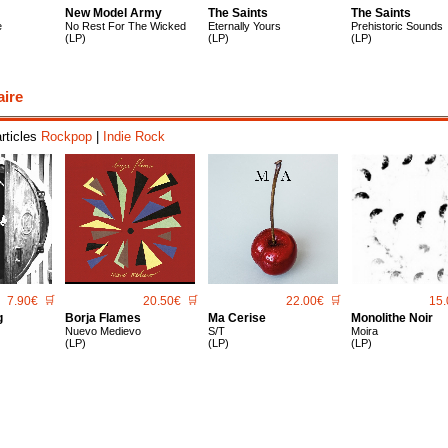
New Model Army
The Saints
The Saints
e
No Rest For The Wicked
Eternally Yours
Prehistoric Sounds
(LP)
(LP)
(LP)
aire
articles
Rockpop
|
Indie Rock
7.90€
🛒
20.50€
🛒
22.00€
🛒
15.
g
Borja Flames
Ma Cerise
Monolithe Noir
Nuevo Medievo
S/T
Moira
(LP)
(LP)
(LP)