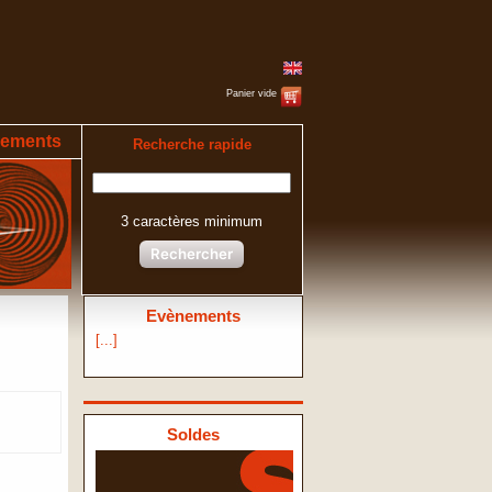
Panier vide
ements
Recherche rapide
3 caractères minimum
Rechercher
Evènements
[...]
Soldes