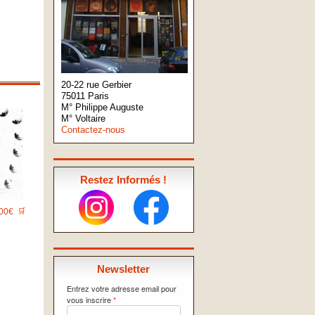
20-22 rue Gerbier
75011 Paris
M° Philippe Auguste
M° Voltaire
Contactez-nous
Restez Informés !
00€
🛒
Newsletter
Entrez votre adresse email pour
vous inscrire
*