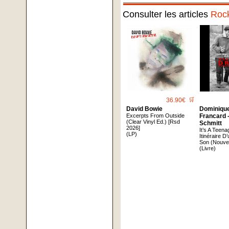
Consulter les articles
Roc
36.90€
🛒
David Bowie
Dominique
Excerpts From Outside
Francard -
(Clear Vinyl Ed.) [Rsd
Schmitt
2026]
It’s A Teen
(LP)
Itinéraire D
Son (Nouvel
(Livre)