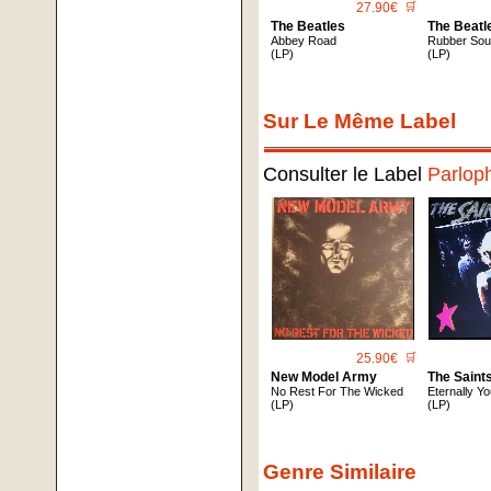
27.90€
🛒
The Beatles
The Beatl
Abbey Road
Rubber Sou
(LP)
(LP)
Sur Le Même Label
Consulter le Label
Parlop
25.90€
🛒
New Model Army
The Saint
No Rest For The Wicked
Eternally Y
(LP)
(LP)
Genre Similaire