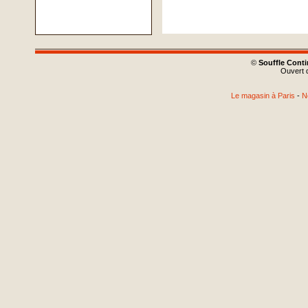
©
Souffle Cont
Ouvert d
Le magasin à Paris
-
N