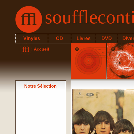
soufflecon
Vinyles
CD
Livres
DVD
Dive
Accueil
Notre Sélection