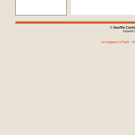
©
Souffle Cont
Ouvert d
Le magasin à Paris
-
N