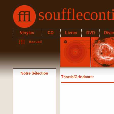
soufflecon
Vinyles
CD
Livres
DVD
Dive
Accueil
Notre Sélection
Thrash/Grindcore
: