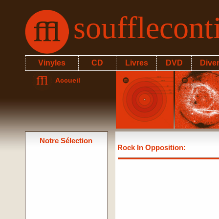
soufflecon
Vinyles
CD
Livres
DVD
Dive
Accueil
Notre Sélection
Rock In Opposition
: