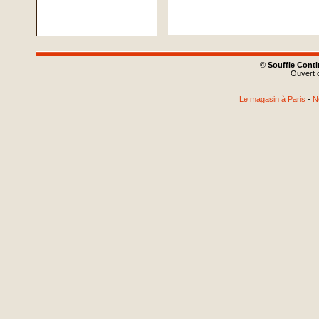
©
Souffle Cont
Ouvert d
Le magasin à Paris
-
N