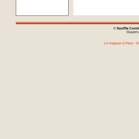
©
Souffle Cont
Ouvert d
Le magasin à Paris
-
N