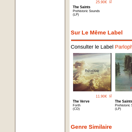
25.90€
🛒
The Saints
Prehistoric Sounds
(LP)
Sur Le Même Label
Consulter le Label
Parlop
11.90€
🛒
The Verve
The Saint
Forth
Prehistoric
(CD)
(LP)
Genre Similaire