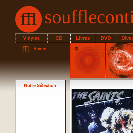
soufflecon
Vinyles
CD
Livres
DVD
Dive
Accueil
Notre Sélection