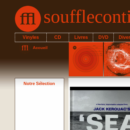
soufflecon
Vinyles
CD
Livres
DVD
Dive
Accueil
Notre Sélection