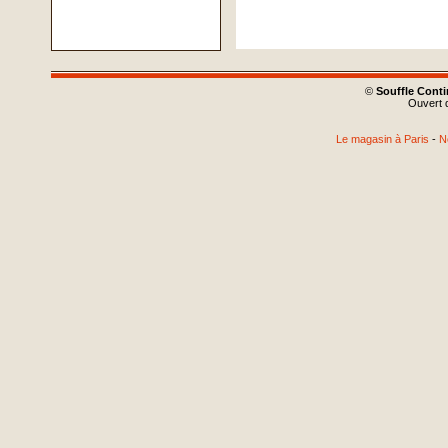
©
Souffle Cont
Ouvert d
Le magasin à Paris
-
N