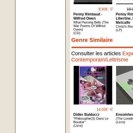
8.90€
🛒
19.
Penny Rimbaud -
Penny Ri
Wilfred Owen
Libertine,
What Passing Bells (The
Metcalfe
War Poems Of Wilfred
Christ's Re
Owen)
(LP)
(CD)
Genre Similaire
Consulter les articles
Expe
Contemporain/Lettrisme
14.00€
🛒
Didier Balducci
Ensomhed
"Philosophie(S) Dans Le
(The Lonel
Boudoir"
(Livre)
(Livre)