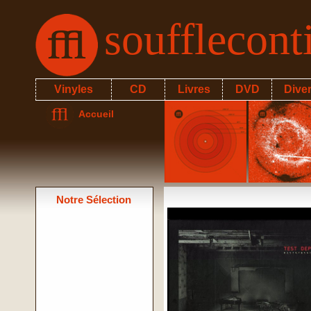
soufflecon
Vinyles
CD
Livres
DVD
Dive
Accueil
Notre Sélection