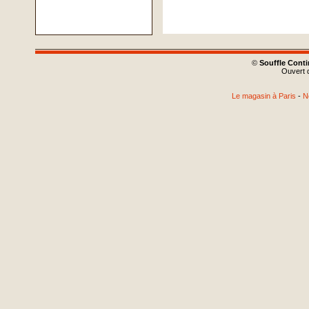
©
Souffle Cont
Ouvert d
Le magasin à Paris
-
N