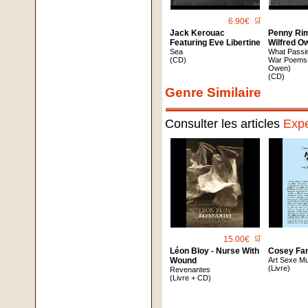
6.90€
🛒
Jack Kerouac
Penny Ri
Featuring Eve Libertine
Wilfred O
Sea
What Passin
(CD)
War Poems 
Owen)
(CD)
Genre Similaire
Consulter les articles
Expe
15.00€
🛒
Léon Bloy - Nurse With
Cosey Fan
Wound
Art Sexe M
(Livre)
Revenantes
(Livre + CD)