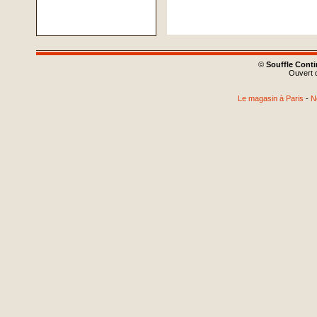
©
Souffle Cont
Ouvert d
Le magasin à Paris
-
N