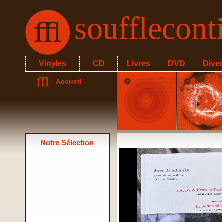
soufflecon
Vinyles
CD
Livres
DVD
Dive
Accueil
Notre Sélection