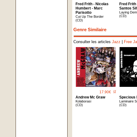
Fred Frith - Nicolas
Fred Frith
Humbert - Marc
Santos Si
Parisotto
Laying Dem
(CD)
Cut Up The Border
(CD)
Genre Similaire
Consulter les articles
Jazz
|
Free J
17.90€
🛒
Andrew Mc Graw
Specious
Kolaborasi
Laminaire S
(CD)
(CD)