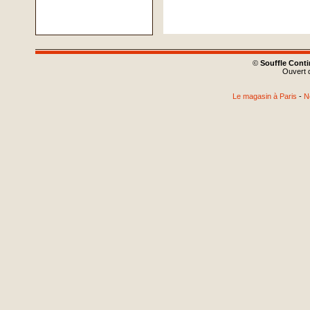
©
Souffle Cont
Ouvert d
Le magasin à Paris
-
N