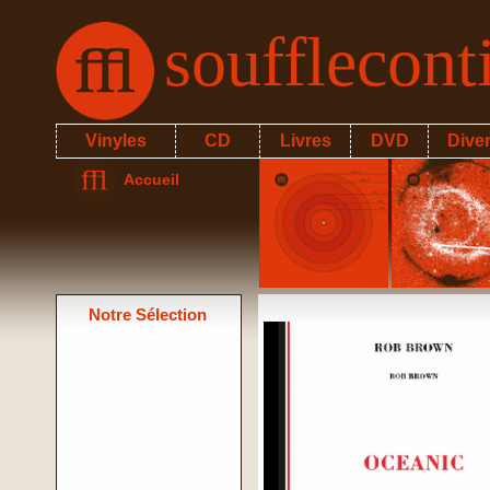
soufflecon
Vinyles
CD
Livres
DVD
Dive
Accueil
Notre Sélection