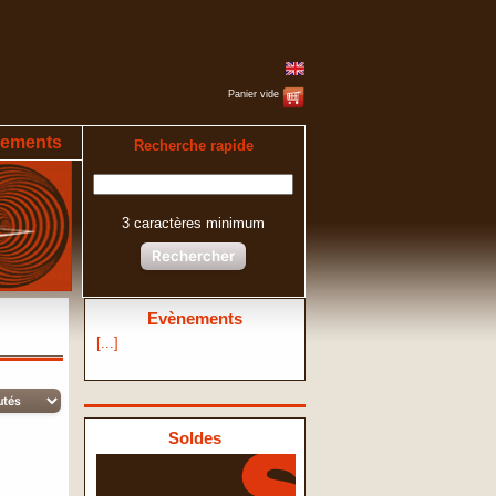
Panier vide
ements
Recherche rapide
3 caractères minimum
Rechercher
Evènements
[...]
Soldes