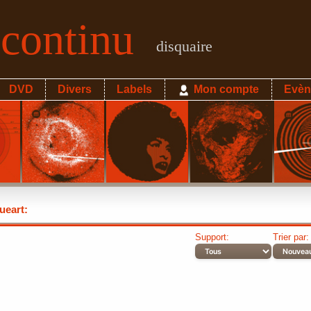
econtinu
disquaire
DVD
Divers
Labels
Mon compte
Evèn
eart:
Support:
Trier par: