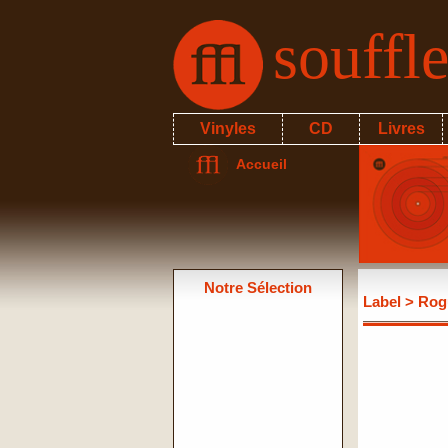
souffl
Vinyles
CD
Livres
Accueil
Notre Sélection
Label
> Rogu