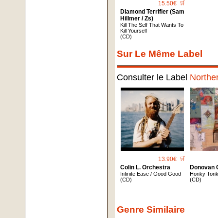
15.50€
🛒
Diamond Terrifier (Sam
Hillmer / Zs)
Kill The Self That Wants To
Kill Yourself
(CD)
Sur Le Même Label
Consulter le Label
Northe
13.90€
🛒
Colin L. Orchestra
Donovan 
Infinite Ease / Good Good
Honky Ton
(CD)
(CD)
Genre Similaire