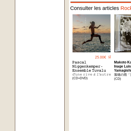
Consulter les articles
Roc
25.00€
🛒
𝙿𝚊𝚜𝚌𝚊𝚕
Makoto K
𝙽𝚒𝚐𝚐𝚎𝚗𝚔𝚎𝚖𝚙𝚎𝚛 -
Inage Lui
𝙴𝚗𝚜𝚎𝚖𝚋𝚕𝚎 𝚃𝚞𝚟𝚊𝚕𝚞
Yamagish
𝚍'𝚞𝚗𝚎 𝚛𝚒𝚟𝚎 𝚊̀ 𝚕'𝚊𝚞𝚝𝚛𝚎
落穂の雨「
(CD+DVD)
(CD)