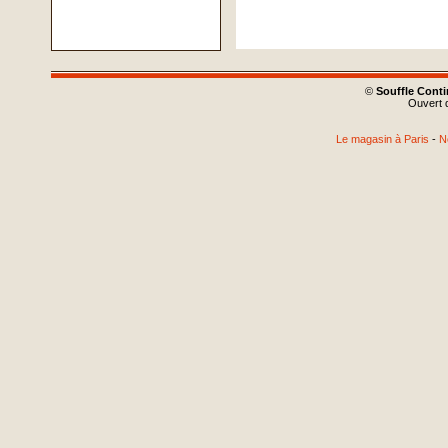
©
Souffle Cont
Ouvert d
Le magasin à Paris
-
N