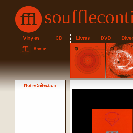
soufflecon
Vinyles
CD
Livres
DVD
Dive
Accueil
Notre Sélection