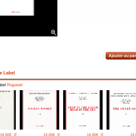
zoom_in
Ajouter au pa
e Label
abel
Rogueart
16.00€
🛒
16.00€
🛒
16.00€
🛒
15.