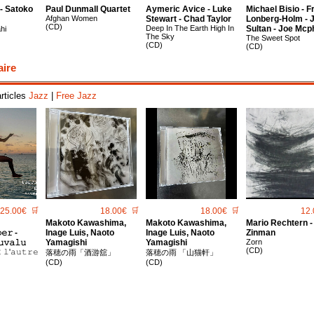
- Satoko
Paul Dunmall Quartet
Aymeric Avice - Luke
Michael Bisio - F
Afghan Women
Stewart - Chad Taylor
Lonberg-Holm - 
(CD)
Deep In The Earth High In
Sultan - Joe Mcp
hi
The Sky
The Sweet Spot
(CD)
(CD)
aire
articles
Jazz
|
Free Jazz
25.00€
🛒
18.00€
🛒
18.00€
🛒
12.
Makoto Kawashima,
Makoto Kawashima,
Mario Rechtern -
𝚎𝚛 -
Inage Luis, Naoto
Inage Luis, Naoto
Zinman
𝚞𝚟𝚊𝚕𝚞
Yamagishi
Yamagishi
Zorn
(CD)
̀ 𝚕'𝚊𝚞𝚝𝚛𝚎
落穂の雨「酒游舘」
落穂の雨 「山猫軒」
(CD)
(CD)