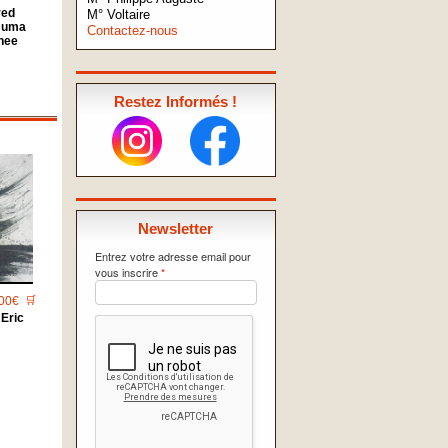
red
M° Voltaire
Juma
Contactez-nous
hee
Restez Informés !
Newsletter
Entrez votre adresse email pour
vous inscrire
*
00€
🛒
 Eric