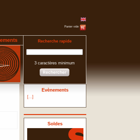
Panier vide
ements
Recherche rapide
3 caractères minimum
Rechercher
Evènements
[...]
Soldes