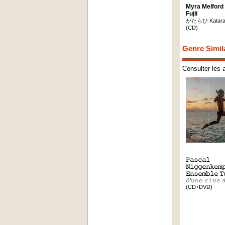
Myra Melford 
Fujii
かたらひ Katara
(CD)
Genre Simil
Consulter les 
𝙿𝚊𝚜𝚌𝚊𝚕
𝙽𝚒𝚐𝚐𝚎𝚗𝚔𝚎𝚖
𝙴𝚗𝚜𝚎𝚖𝚋𝚕𝚎 𝚃
𝚍'𝚞𝚗𝚎 𝚛𝚒𝚟𝚎 𝚊
(CD+DVD)