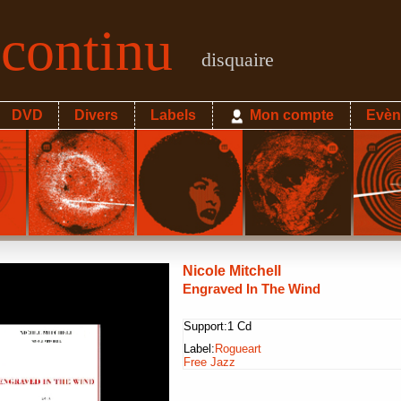
econtinu
disquaire
DVD
Divers
Labels
Mon compte
Evèn
Nicole Mitchell
Engraved In The Wind
Support:
1 Cd
Label:
Rogueart
Free Jazz