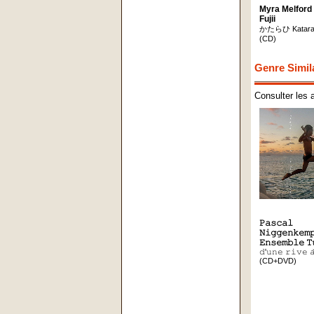
Myra Melford 
Fujii
かたらひ Katara
(CD)
Genre Simil
Consulter les 
𝙿𝚊𝚜𝚌𝚊𝚕
𝙽𝚒𝚐𝚐𝚎𝚗𝚔𝚎𝚖
𝙴𝚗𝚜𝚎𝚖𝚋𝚕𝚎 𝚃
𝚍'𝚞𝚗𝚎 𝚛𝚒𝚟𝚎 𝚊
(CD+DVD)