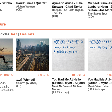
- Satoko
Paul Dunmall Quartet
Aymeric Avice - Luke
Michael Bisio - F
Afghan Women
Stewart - Chad Taylor
Lonberg-Holm - 
(CD)
Deep In The Earth High In
Sultan - Joe Mcp
hi
The Sky
The Sweet Spot
(CD)
(CD)
aire
articles
Jazz
|
Free Jazz
25.00€
🛒
32.90€
🛒
10.00€
🛒
10.
You Had Me At Hello
You Had Me At He
أحمد [Ahmed]
𝚎𝚛 -
(Grimal - Myhr - Skjodt)
(Grimal - Myhr - 
Sama'a (Audition)
(LP)
𝚞𝚟𝚊𝚕𝚞
Meet Ab Baars & Michael
Meet Oliver Lake
Moore
(LP 7 inch ep)
̀ 𝚕'𝚊𝚞𝚝𝚛𝚎
(LP 7 inch ep)