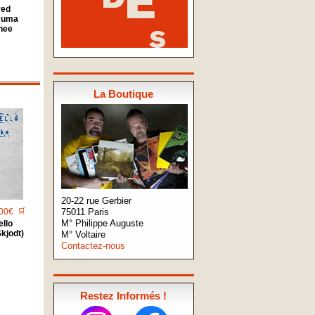
red
Juma
hee
La Boutique
20-22 rue Gerbier
75011 Paris
00€
🛒
M° Philippe Auguste
llo
Skjodt)
M° Voltaire
Contactez-nous
Restez Informés !