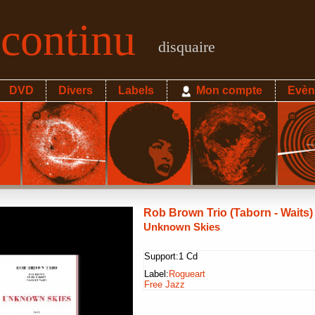
econtinu
disquaire
DVD
Divers
Labels
Mon compte
Evèn
Rob Brown Trio (Taborn - Waits)
Unknown Skies
Support:
1 Cd
Label:
Rogueart
Free Jazz