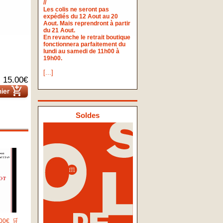
//
Les colis ne seront pas
expédiés du 12 Aout au 20
Aout. Mais reprendront à partir
du 21 Aout.
En revanche le retrait boutique
fonctionnera parfaitement du
lundi au samedi de 11h00 à
19h00.
[...]
15.00€
add_shopping_cart
nier
Soldes
00€
🛒