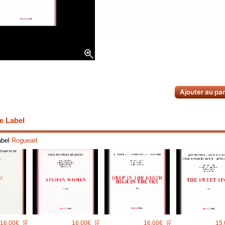
zoom_in
Ajouter au pa
e Label
abel
Rogueart
16.00€
🛒
16.00€
🛒
16.00€
🛒
15.