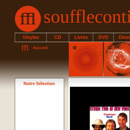
soufflecon
Vinyles
CD
Livres
DVD
Dive
Accueil
Notre Sélection