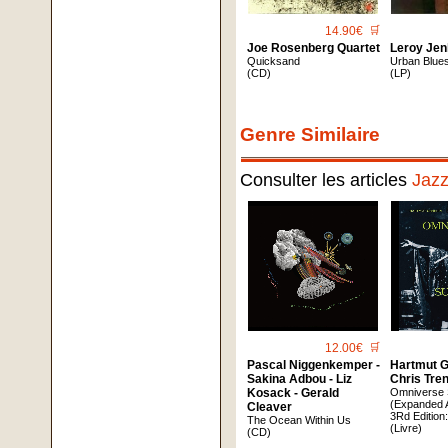
14.90€
🛒
Joe Rosenberg Quartet
Leroy Jen
Quicksand
Urban Blue
(CD)
(LP)
Genre Similaire
Consulter les articles
Jaz
12.00€
🛒
Pascal Niggenkemper -
Hartmut G
Sakina Adbou - Liz
Chris Tren
Kosack - Gerald
Omniverse
(Expanded 
Cleaver
3Rd Edition
The Ocean Within Us
(Livre)
(CD)