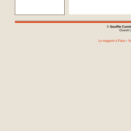
©
Souffle Cont
Ouvert d
Le magasin à Paris
-
N