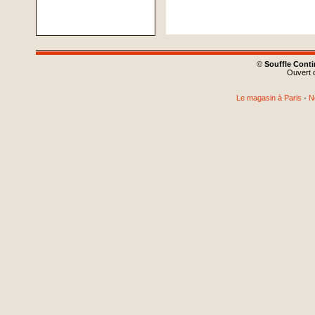
©
Souffle Cont
Ouvert d
Le magasin à Paris
-
N