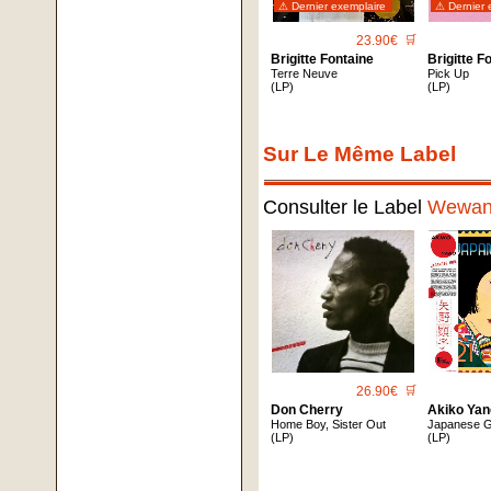
⚠ Dernier exemplaire
⚠ Dernier 
23.90€
🛒
Brigitte Fontaine
Brigitte F
Terre Neuve
Pick Up
(LP)
(LP)
Sur Le Même Label
Consulter le Label
Wewan
26.90€
🛒
Don Cherry
Akiko Ya
Home Boy, Sister Out
Japanese G
(LP)
(LP)