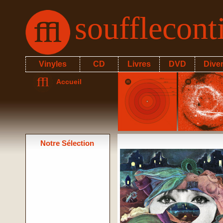
soufflecon
Vinyles
CD
Livres
DVD
Dive
Accueil
Notre Sélection