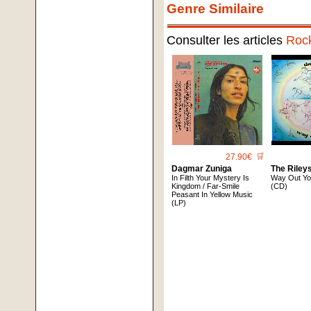
Genre Similaire
Consulter les articles
Roc
27.90€
🛒
Dagmar Zuniga
The Riley
In Filth Your Mystery Is
Way Out Yo
Kingdom / Far-Smile
(CD)
Peasant In Yellow Music
(LP)