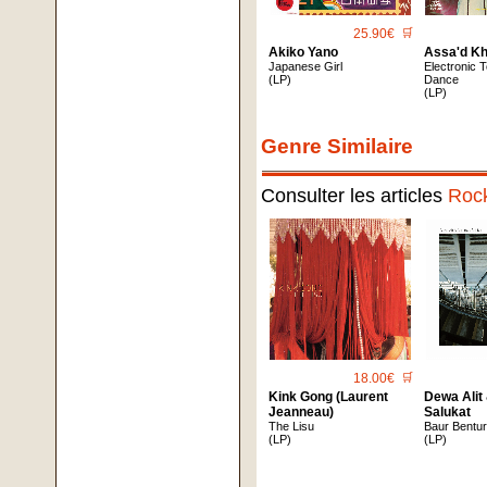
25.90€
🛒
Akiko Yano
Assa'd K
Japanese Girl
Electronic 
(LP)
Dance
(LP)
Genre Similaire
Consulter les articles
Roc
18.00€
🛒
Kink Gong (Laurent
Dewa Alit
Jeanneau)
Salukat
The Lisu
Baur Bentu
(LP)
(LP)