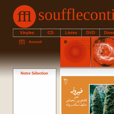
soufflecon
Vinyles
CD
Livres
DVD
Dive
Accueil
Notre Sélection