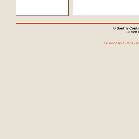
©
Souffle Cont
Ouvert d
Le magasin à Paris
-
N