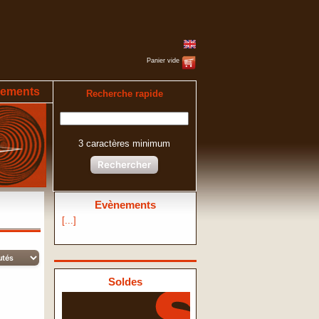
Panier vide
ements
Recherche rapide
3 caractères minimum
Rechercher
Evènements
[...]
Soldes