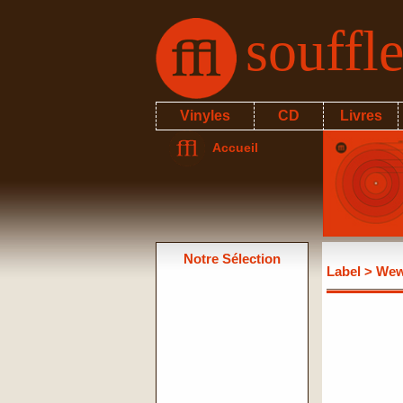
souffl
Vinyles
CD
Livres
Accueil
Notre Sélection
Label
> Wew