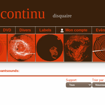
econtinu
disquaire
DVD
Divers
Labels
Mon compte
Evèn
antsounds:
Support:
Trier par: