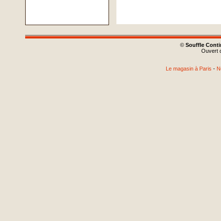
©
Souffle Cont
Ouvert d
Le magasin à Paris
-
N