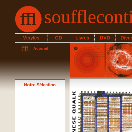
soufflecon
Vinyles
CD
Livres
DVD
Dive
Accueil
Notre Sélection