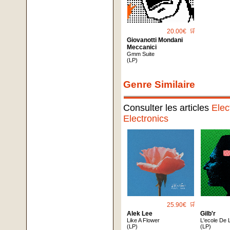
20.00€
🛒
Giovanotti Mondani
Meccanici
Gmm Suite
(LP)
Genre Similaire
Consulter les articles
Elec
Electronics
25.90€
🛒
Alek Lee
Gilb'r
Like A Flower
L'ecole De 
(LP)
(LP)