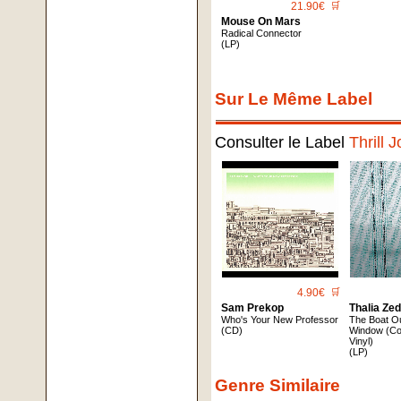
21.90€
🛒
Mouse On Mars
Radical Connector
(LP)
Sur Le Même Label
Consulter le Label
Thrill 
4.90€
🛒
Sam Prekop
Thalia Ze
Who's Your New Professor
The Boat O
(CD)
Window (Cok
Vinyl)
(LP)
Genre Similaire