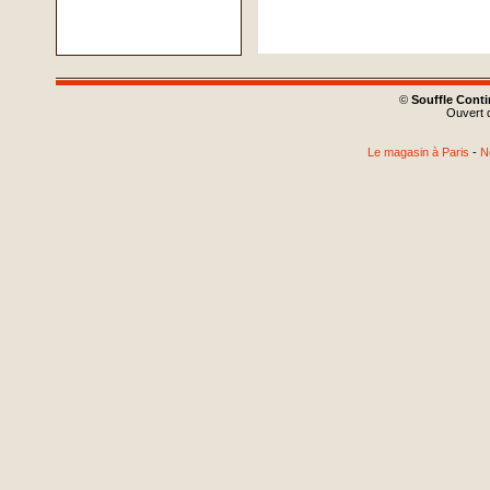
©
Souffle Cont
Ouvert d
Le magasin à Paris
-
N