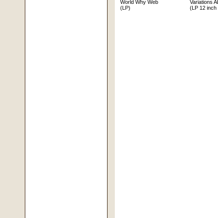
World Why Web
Variations A
(LP)
(LP 12 inch