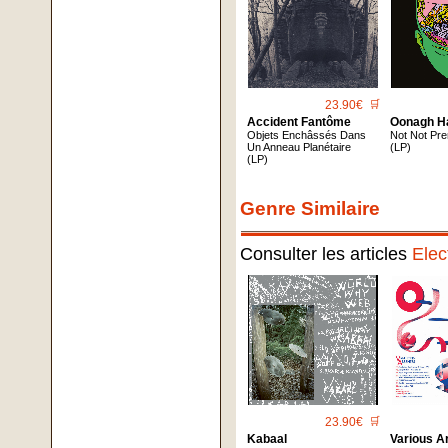
23.90€
🛒
Accident Fantôme
Oonagh H
Objets Enchâssés Dans
Not Not Pre
Un Anneau Planétaire
(LP)
(LP)
Genre Similaire
Consulter les articles
Elec
23.90€
🛒
Kabaal
Various Ar