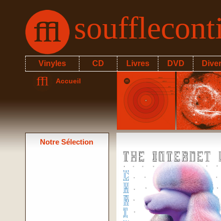
soufflecon
Vinyles
CD
Livres
DVD
Dive
Accueil
Notre Sélection