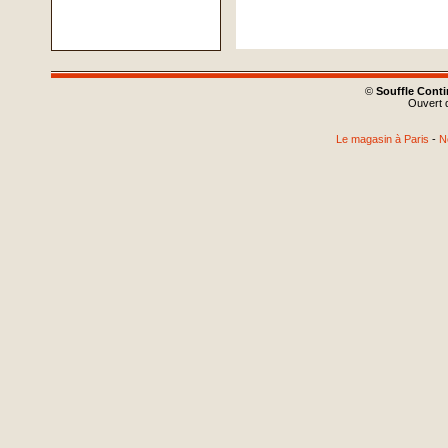
©
Souffle Cont
Ouvert d
Le magasin à Paris
-
N