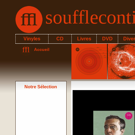
soufflecon
Vinyles
CD
Livres
DVD
Dive
Accueil
Notre Sélection