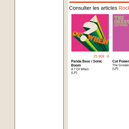
Consulter les articles
Roc
25.90€
🛒
Panda Bear / Sonic
Cat Powe
Boom
The Greates
(LP)
A ? Of When
(LP)