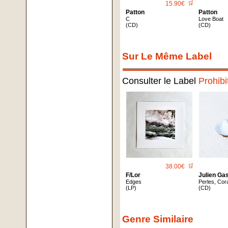
15.90€
🛒
Patton
Patton
C
Love Boat
(CD)
(CD)
Sur Le Même Label
Consulter le Label
Prohib
38.00€
🛒
F​/​Lor
Julien Ga
Edges
Perles, Co
(LP)
(CD)
Genre Similaire