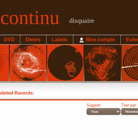
econtinu
disquaire
DVD
Divers
Labels
Mon compte
Evèn
ibited Records:
Support:
Trier par: