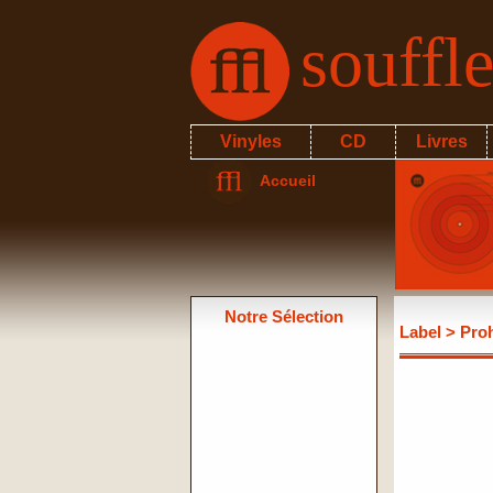
souffl
Vinyles
CD
Livres
Accueil
Notre Sélection
Label
> Proh