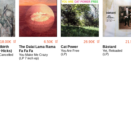
18.00€
🛒
6.50€
🛒
26.90€
🛒
21.
birth
The Dalai Lama Rama
Cat Power
Bästard
 Hicks)
Fa Fa Fa
You Are Free
Yet, Reloaded
(LP)
(LP)
 Cancelled
You Make Me Crazy
(LP 7 inch ep)