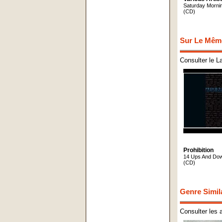
Saturday Morni
(CD)
Sur Le Mêm
Consulter le L
Prohibition
14 Ups And Do
(CD)
Genre Simil
Consulter les 