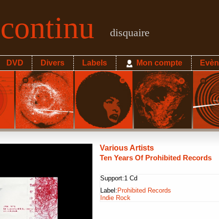
econtinu
disquaire
DVD
Divers
Labels
Mon compte
Evèn
Various Artists
Ten Years Of Prohibited Records
Support:
1 Cd
Label:
Prohibited Records
Indie Rock