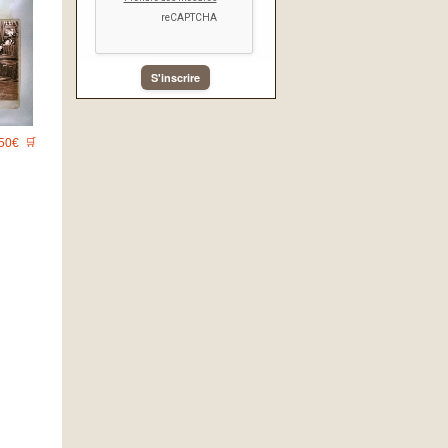
S'inscrire
50€
🛒