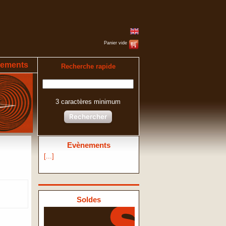
Panier vide
ements
Recherche rapide
3 caractères minimum
Rechercher
Evènements
[...]
Soldes