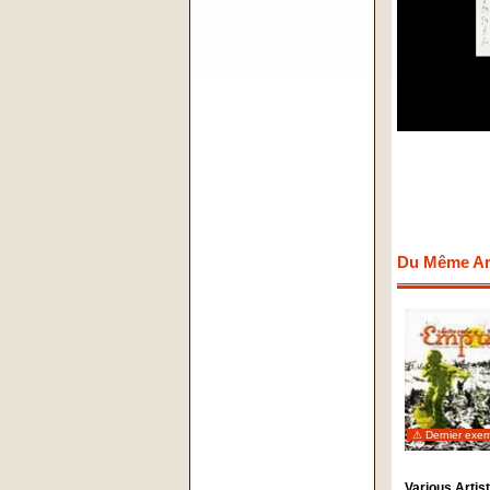
Du Même Art
⚠ Dernier exem
Various Artis