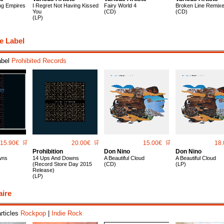
ng Empires
I Regret Not Having Kissed
Fairy World 4
Broken Line Remix
You
(CD)
(CD)
(LP)
e Label
abel
Prohibited Records
15.90€
🛒
20.00€
🛒
15.00€
🛒
18.
Prohibition
Don Nino
Don Nino
wns
14 Ups And Downs
A Beautiful Cloud
A Beautiful Cloud
(Record Store Day 2015
(CD)
(LP)
Release)
(LP)
aire
articles
Rockpop
|
Indie Rock