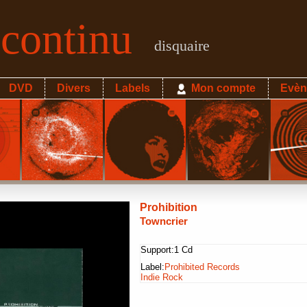
econtinu
disquaire
DVD
Divers
Labels
Mon compte
Evèn
Prohibition
Towncrier
Support:
1 Cd
Label:
Prohibited Records
Indie Rock