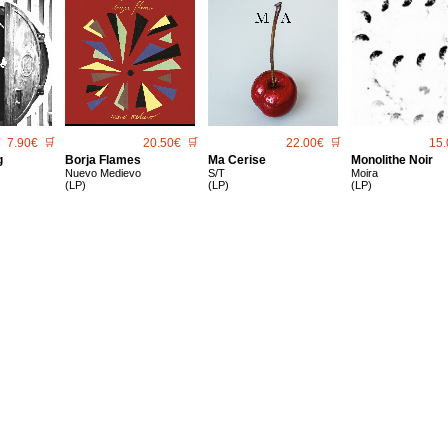
7.90€
🛒
20.50€
🛒
22.00€
🛒
15.
g
Borja Flames
Ma Cerise
Monolithe Noir
Nuevo Medievo
S/T
Moira
(LP)
(LP)
(LP)