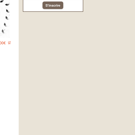
S'inscrire
00€
🛒