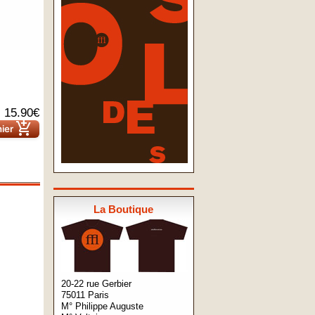
15.90€
add_shopping_cart
nier
La Boutique
20-22 rue Gerbier
75011 Paris
M° Philippe Auguste