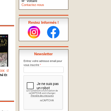
M° Voltaire
Contactez-nous
Restez Informés !
Newsletter
Entrez votre adresse email pour
vous inscrire
*
00€
🛒
hé Et