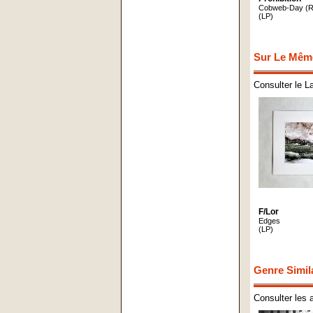
Cobweb-Day (Re
(LP)
Sur Le Mêm
Consulter le L
F​/​Lor
Edges
(LP)
Genre Simil
Consulter les 