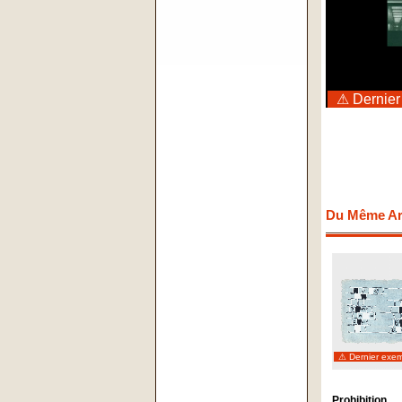
⚠ Dernier
Du Même Art
⚠ Dernier exem
Prohibition