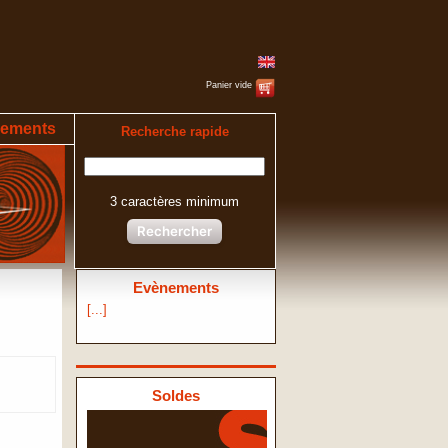
Panier vide
ements
Recherche rapide
3 caractères minimum
Rechercher
Evènements
[...]
Soldes