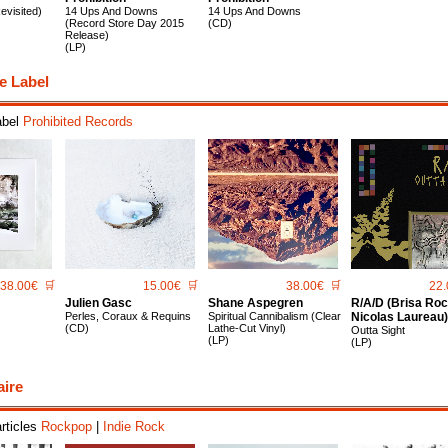
visited)
14 Ups And Downs
14 Ups And Downs
(Record Store Day 2015
(CD)
Release)
(LP)
e Label
abel
Prohibited Records
38.00€
🛒
15.00€
🛒
38.00€
🛒
22.
Julien Gasc
Shane Aspegren
R/A/D (Brisa Roc
Perles, Coraux & Requins
Spiritual Cannibalism (Clear
Nicolas Laureau)
(CD)
Lathe-Cut Vinyl)
Outta Sight
(LP)
(LP)
aire
articles
Rockpop
|
Indie Rock