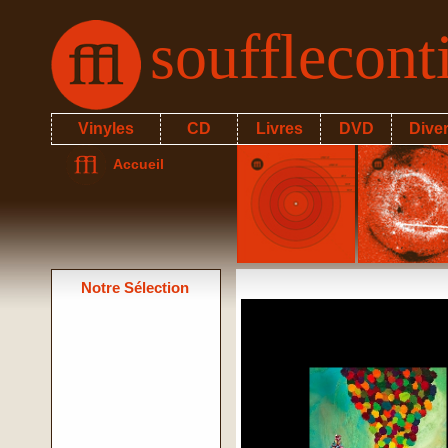
soufflecon
Vinyles
CD
Livres
DVD
Dive
Accueil
Notre Sélection