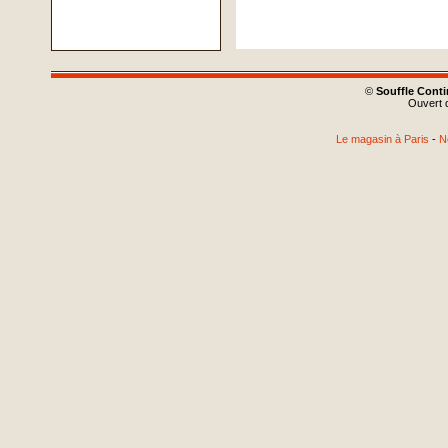
©
Souffle Cont
Ouvert d
Le magasin à Paris
-
N