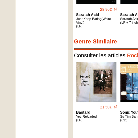
28.90€
🛒
Scratch Acid
Scratch A
Just Keep Eating(White
Scratch Aci
Vinyl)
(LP + 7 inch
(LP)
Genre Similaire
Consulter les articles
Roc
21.50€
🛒
Bästard
Sonic You
Yet, Reloaded
Su Tim Bar
(LP)
(CD)