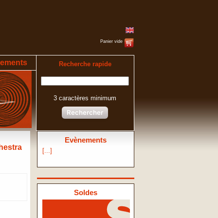
Panier vide
ements
Recherche rapide
3 caractères minimum
Rechercher
Evènements
hestra
[...]
Soldes