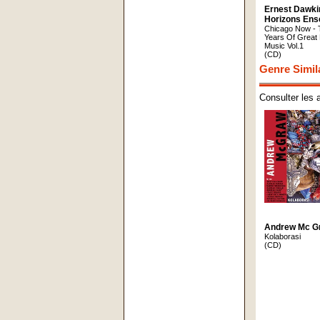
Ernest Dawk
Horizons Ens
Chicago Now - T
Years Of Great 
Music Vol.1
(CD)
Genre Simil
Consulter les 
Andrew Mc G
Kolaborasi
(CD)