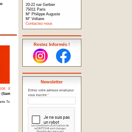
io
20-22 rue Gerbier
75011 Paris
M° Philippe Auguste
M° Voltaire
Contactez-nous
Restez Informés !
Newsletter
50€
🛒
Entrez votre adresse email pour
r (Sam
vous inscrire
*
ants To