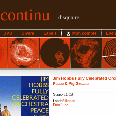
econtinu
disquaire
DVD
Divers
Labels
Mon compte
Evèn
Jim Hobbs Fully Celebrated Orc
Peace & Pig Grease
Support:
1 Cd
Label:
Silkheart
Free Jazz