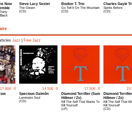
ins New
Steve Lacy Sextet
Booker T. Trio
Charles Gayle Tr
emble
The Gleam
Go Tell It On The Mountain
Spirits Before
(CD)
(CD)
(CD)
hirty
Black
aire
articles
Jazz
|
Free Jazz
17.90€
🛒
14.50€
🛒
17.50€
🛒
15.
raw
Specious Daïmôn
Diamond Terrifier (Sam
Diamond Terrifie
Laminaire Soul
Hillmer / Zs)
Hillmer / Zs)
(CD)
Kill The Self That Wants To
Kill The Self That W
Kill Yourself
Kill Yourself
(LP)
(CD)