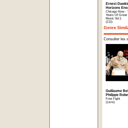
Ernest Dawk
Horizons Ens
Chicago Now - T
Years Of Great 
Music Vol.1
(CD)
Genre Simil
Consulter les 
Guillaume Be
Philippe Robe
Free Fight
(Livre)