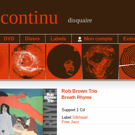
econtinu
disquaire
DVD
Divers
Labels
Mon compte
Evèn
Rob Brown Trio
Breath Rhyme
Support:
1 Cd
Label:
Silkheart
Free Jazz