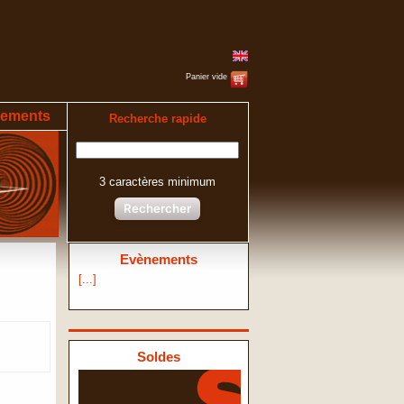
Panier vide
ements
Recherche rapide
3 caractères minimum
Rechercher
Evènements
[...]
Soldes