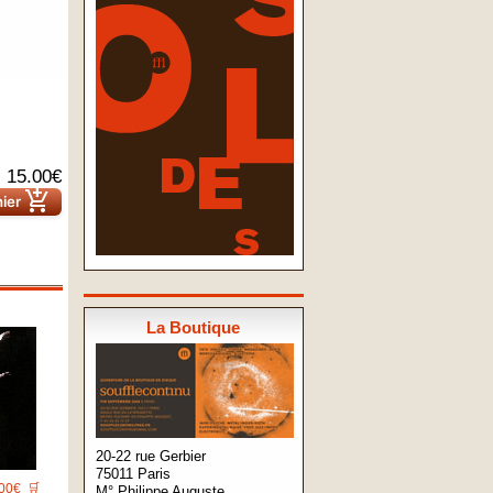
15.00€
add_shopping_cart
nier
La Boutique
20-22 rue Gerbier
75011 Paris
00€
🛒
M° Philippe Auguste