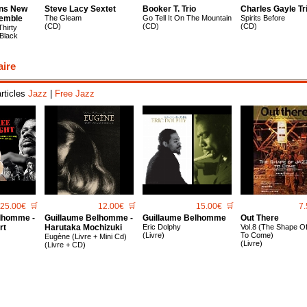
ins New
Steve Lacy Sextet
Booker T. Trio
Charles Gayle Tr
emble
The Gleam
Go Tell It On The Mountain
Spirits Before
(CD)
(CD)
(CD)
hirty
Black
aire
articles
Jazz
|
Free Jazz
25.00€
🛒
12.00€
🛒
15.00€
🛒
7.
lhomme -
Guillaume Belhomme -
Guillaume Belhomme
Out There
rt
Harutaka Mochizuki
Eric Dolphy
Vol.8 (The Shape O
(Livre)
To Come)
Eugène (Livre + Mini Cd)
(Livre)
(Livre + CD)