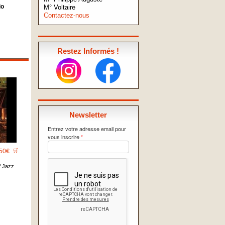
io
M° Voltaire
Contactez-nous
Restez Informés !
Newsletter
Entrez votre adresse email pour
vous inscrire
*
50€
🛒
f Jazz