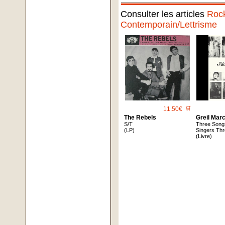
Consulter les articles
Roc
Contemporain/Lettrisme
11.50€
🛒
The Rebels
Greil Mar
S/T
Three Song
(LP)
Singers Thr
(Livre)