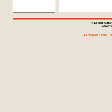
©
Souffle Cont
Ouvert d
Le magasin à Paris
-
N