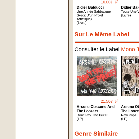
10.00€
🛒
Didier Balducci
Didier Ba
Une Année Sabbatique
Toute Une 
(Récit D'un Projet
(Livre)
Artistique)
(Livre)
Sur Le Même Label
Consulter le Label
Mono-
21.50€
🛒
Arsene Obscene And
Arsene O
The Loozers
The Looze
Don't Pay The Price!
Raw Pops
(LP)
(LP)
Genre Similaire