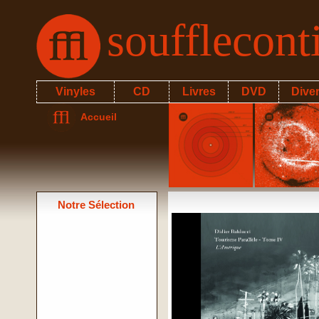
soufflecon
Vinyles
CD
Livres
DVD
Dive
Accueil
Notre Sélection