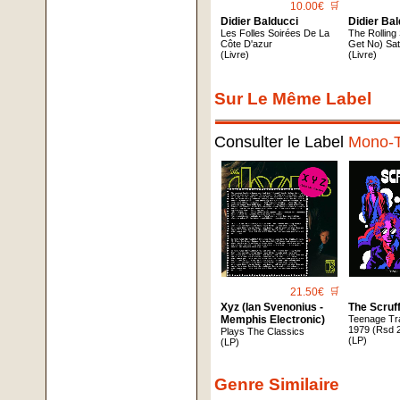
10.00€
🛒
Didier Balducci
Didier Ba
Les Folles Soirées De La
The Rolling 
Côte D'azur
Get No) Sat
(Livre)
(Livre)
Sur Le Même Label
Consulter le Label
Mono-
21.50€
🛒
Xyz (Ian Svenonius -
The Scruf
Memphis Electronic)
Teenage Tr
1979 (Rsd 
Plays The Classics
(LP)
(LP)
Genre Similaire