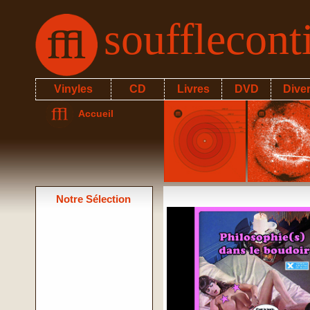
soufflecon
Vinyles
CD
Livres
DVD
Dive
Accueil
Notre Sélection