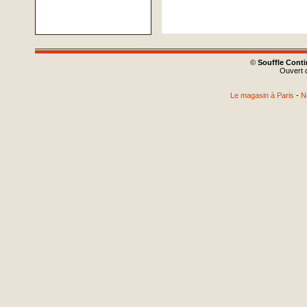
©
Souffle Cont
Ouvert d
Le magasin à Paris
-
N