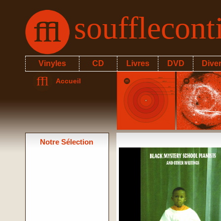
soufflecon
Vinyles
CD
Livres
DVD
Dive
Accueil
Notre Sélection