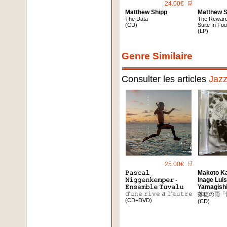
24.00€
🛒
Matthew Shipp
Matthew S
The Data
The Reward
(CD)
Suite In F
(LP)
Genre Similaire
Consulter les articles
Jaz
25.00€
🛒
𝙿𝚊𝚜𝚌𝚊𝚕
Makoto K
𝙽𝚒𝚐𝚐𝚎𝚗𝚔𝚎𝚖𝚙𝚎𝚛 -
Inage Lui
𝙴𝚗𝚜𝚎𝚖𝚋𝚕𝚎 𝚃𝚞𝚟𝚊𝚕𝚞
Yamagish
𝚍'𝚞𝚗𝚎 𝚛𝚒𝚟𝚎 𝚊̀ 𝚕'𝚊𝚞𝚝𝚛𝚎
落穂の雨「
(CD+DVD)
(CD)