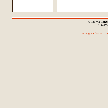
©
Souffle Cont
Ouvert d
Le magasin à Paris
-
N