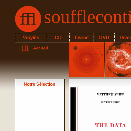
soufflecon
Vinyles
CD
Livres
DVD
Dive
Accueil
Notre Sélection