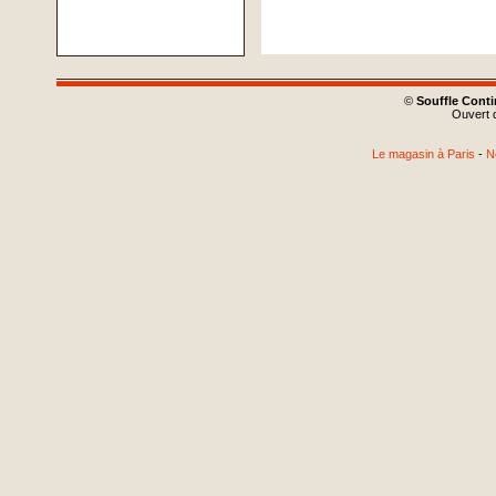
©
Souffle Cont
Ouvert d
Le magasin à Paris
-
N