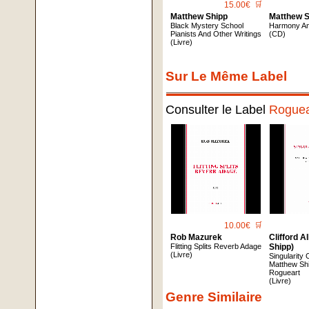
15.00€
🛒
Matthew Shipp
Matthew S
Black Mystery School
Harmony A
Pianists And Other Writings
(CD)
(Livre)
Sur Le Même Label
Consulter le Label
Roguea
10.00€
🛒
Rob Mazurek
Clifford A
Flitting Splits Reverb Adage
Shipp)
(Livre)
Singularity
Matthew Sh
Rogueart
(Livre)
Genre Similaire