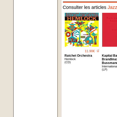
Consulter les articles
Jaz
11.90€
🛒
Ratchet Orchestra
Kapital Ba
Hemlock
Brandlmay
(CD)
Bussman
International
(LP)