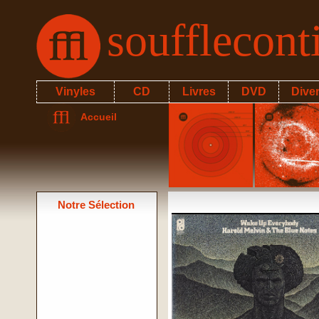
soufflecon
Vinyles
CD
Livres
DVD
Dive
Accueil
Notre Sélection