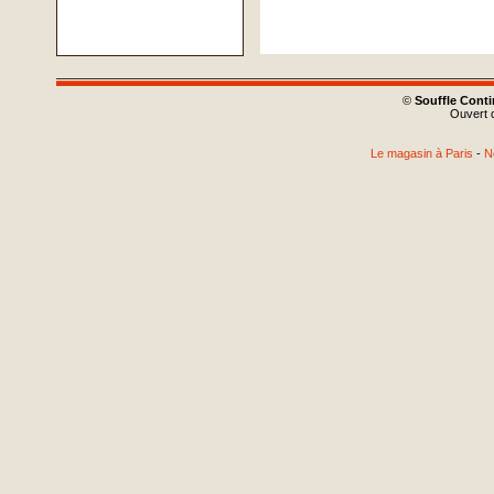
©
Souffle Cont
Ouvert d
Le magasin à Paris
-
N