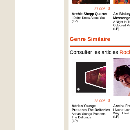
37.00€
🛒
Archie Shepp Quartet
Art Blake
I Didn't Know About You
Messenge
(LP)
A Night In 
Coloured Vi
(LP)
Genre Similaire
Consulter les articles
Roc
28.00€
🛒
Adrian Younge
Aretha Fr
Presents The Delfonics
I Never Lo
Way I Love
Adrian Younge Presents
(LP)
The Delfonics
(LP)