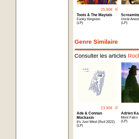
25.90€
🛒
Toots & The Maytals
Screamin
Funky Kingston
Uncle Anes
(LP)
(LP)
Genre Similaire
Consulter les articles
Roc
23.90€
🛒
Ade & Connan
Adrien Ka
Mockasin
Mont Falco
(LP)
It's Just Wind (Rsd 2022)
(LP)