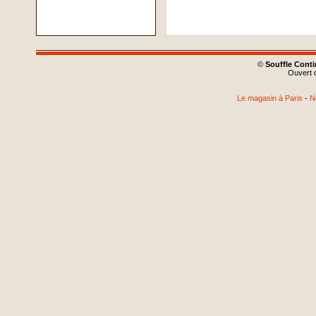
©
Souffle Cont
Ouvert d
Le magasin à Paris
-
N