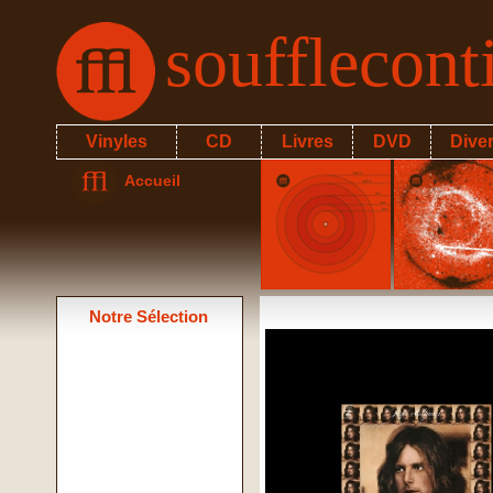
soufflecon
Vinyles
CD
Livres
DVD
Dive
Accueil
Notre Sélection