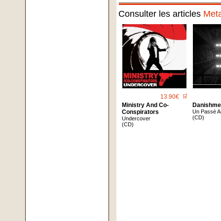
Consulter les articles
Meta
13.90€
🛒
Ministry And Co-
Danishme
Conspirators
Un Passé A
(CD)
Undercover
(CD)