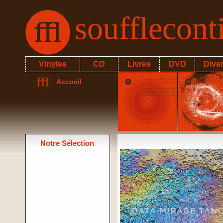
soufflecon
Vinyles
CD
Livres
DVD
Dive
Accueil
Notre Sélection