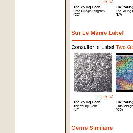
9.90€
🛒
The Young Gods
The Youn
Data Mirage Tangram
The Young
(CD)
(LP)
Sur Le Même Label
Consulter le Label
Two G
23.90€
🛒
The Young Gods
The Youn
The Young Gods
Data Mirag
(LP)
(CD)
Genre Similaire