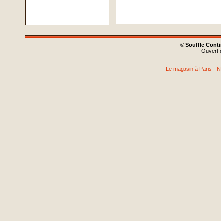
©
Souffle Cont
Ouvert d
Le magasin à Paris
-
N