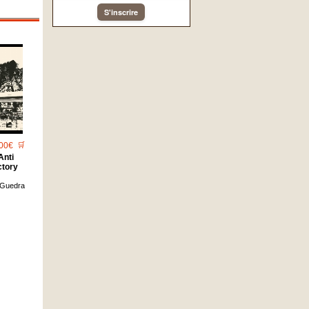
S'inscrire
00€
🛒
Anti
ctory
 Guedra