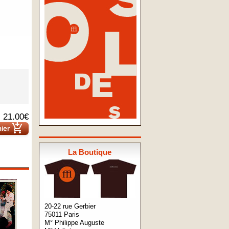
21.00€
add_shopping_cart
nier
La Boutique
20-22 rue Gerbier
75011 Paris
M° Philippe Auguste