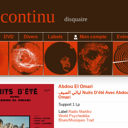
econtinu
disquaire
DVD
Divers
Labels
Mon compte
Evèn
Abdou El Omari
ليالي الصيف Nuits D'été Avec Abdou El
Omari
Support:
1 Lp
Label:
Radio Martiko
World Psychedelia
Blues/Musiques Trad