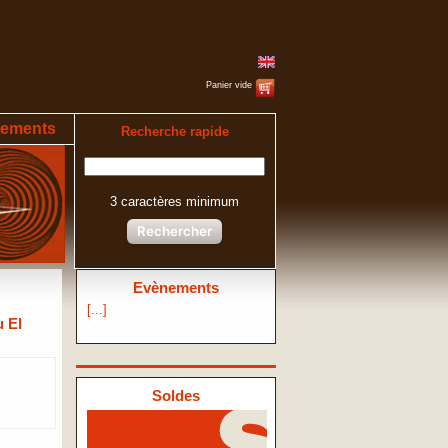
Panier vide
ements
Recherche rapide
3 caractères minimum
Rechercher
Evènements
[...]
Soldes