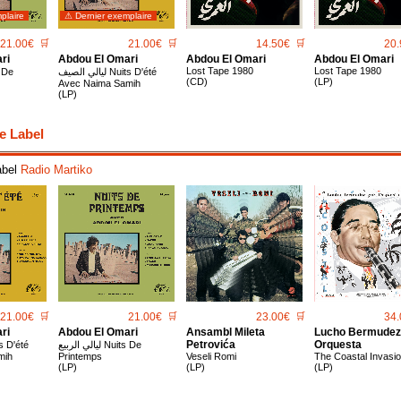
plaire
⚠ Dernier exemplaire
21.00€
🛒
21.00€
🛒
14.50€
🛒
20.
ri
Abdou El Omari
Abdou El Omari
Abdou El Omari
Lost Tape 1980
Lost Tape 1980
ليالي الصيف Nuits D'été
(CD)
(LP)
Avec Naima Samih
(LP)
e Label
abel
Radio Martiko
21.00€
🛒
21.00€
🛒
23.00€
🛒
34.
ri
Abdou El Omari
Ansambl Mileta
Lucho Bermudez
Petrovića
Orquesta
ليالي الربيع Nuits De
mih
Printemps
Veseli Romi
The Coastal Invasi
(LP)
(LP)
(LP)