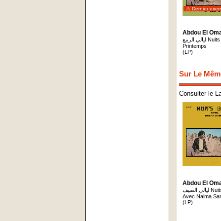
⚠ Dernier exem
Abdou El Oma
ليالي الربيع Nuits De
Printemps
(LP)
Sur Le Mêm
Consulter le L
Abdou El Oma
ليالي الصيف Nuits D'été
Avec Naima Sa
(LP)