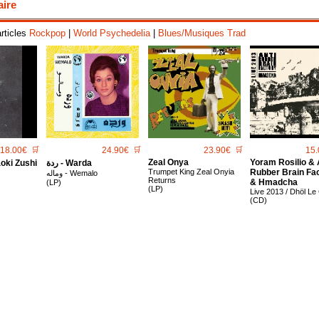
aire
articles
Rockpop
|
World Psychedelia
|
Blues/Musiques Trad
18.00€
🛒
24.90€
🛒
23.90€
🛒
15.
Zeal Onya
Yoram Rosilio & 
i Zushi
ردة - Warda
Trumpet King Zeal Onyia
Rubber Brain Fa
وماله - Wemalo
Returns
& Hmadcha
(LP)
(LP)
Live 2013 / Dhöl Le
(CD)