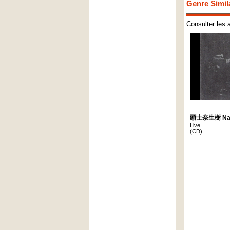
Genre Simil
Consulter les 
頭士奈生樹 Naok
Live
(CD)