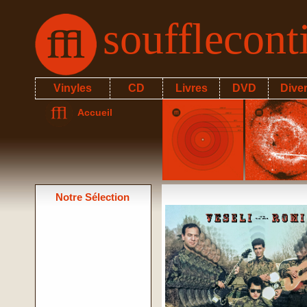
soufflecon
Vinyles
CD
Livres
DVD
Dive
Accueil
Notre Sélection