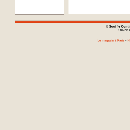
©
Souffle Cont
Ouvert d
Le magasin à Paris
-
N