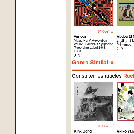
34.00€
🛒
Various
Abdou El 
Music For A Revolution
ليالي الربيع Nuits De
Vol.02 : Guinea's Syliphone
Printemps
Recording Label 1968-
(LP)
1980
(LP)
Genre Similaire
Consulter les articles
Roc
20.00€
🛒
Kink Gong
Akiko Ya