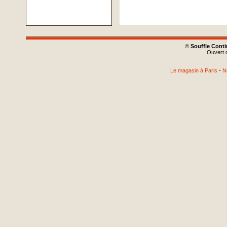
©
Souffle Cont
Ouvert d
Le magasin à Paris
-
N