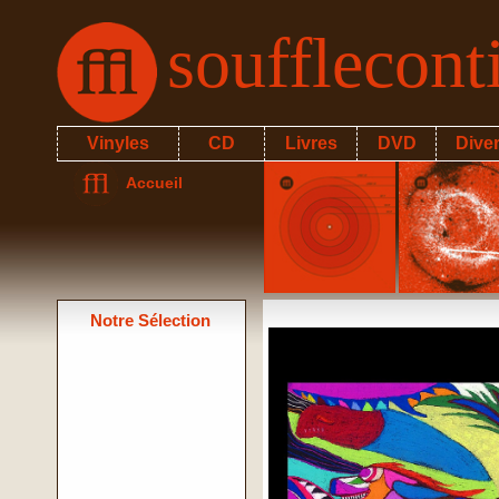
soufflecon
Vinyles
CD
Livres
DVD
Dive
Accueil
Notre Sélection