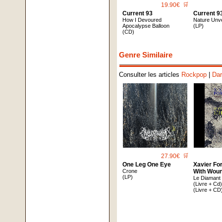
19.90€
🛒
Current 93
Current 9
How I Devoured
Nature Unve
Apocalypse Balloon
(LP)
(CD)
Genre Similaire
Consulter les articles
Rockpop
|
Dar
27.90€
🛒
One Leg One Eye
Xavier Fo
Crone
With Wou
(LP)
Le Diamant
(Livre + Cd
(Livre + CD