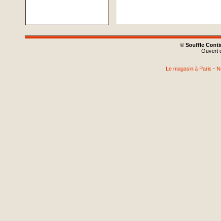
©
Souffle Cont
Ouvert d
Le magasin à Paris
-
N