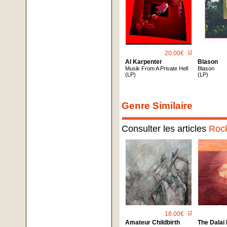
20.00€
🛒
Al Karpenter
Blason
Musik From A Private Hell
Blason
(LP)
(LP)
Genre Similaire
Consulter les articles
Roc
18.00€
🛒
Amateur Childbirth
The Dala