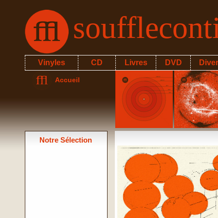
soufflecon
Vinyles
CD
Livres
DVD
Dive
Accueil
Notre Sélection