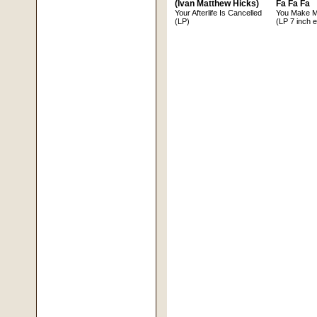
(Ivan Matthew Hicks)
Fa Fa Fa
Your Afterlife Is Cancelled
You Make 
(LP)
(LP 7 inch 