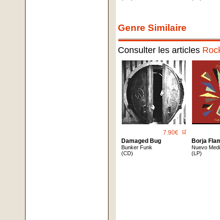
Genre Similaire
Consulter les articles
Roc
7.90€
🛒
Damaged Bug
Borja Fla
Bunker Funk
Nuevo Med
(CD)
(LP)