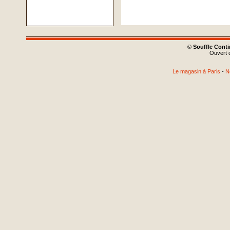
©
Souffle Cont
Ouvert d
Le magasin à Paris
-
N