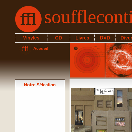
soufflecon
Vinyles
CD
Livres
DVD
Dive
Accueil
Notre Sélection