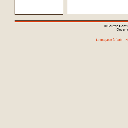
©
Souffle Cont
Ouvert d
Le magasin à Paris
-
N