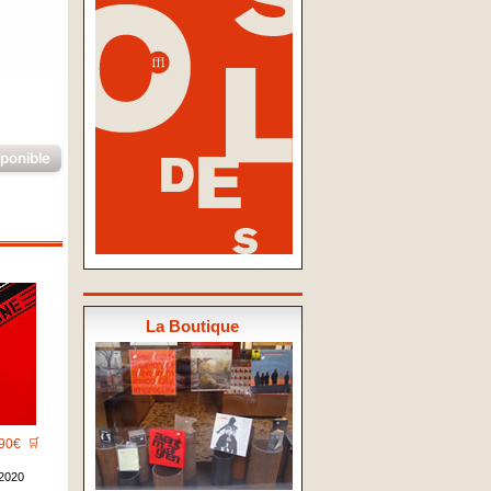
sponible
La Boutique
90€
🛒
2020