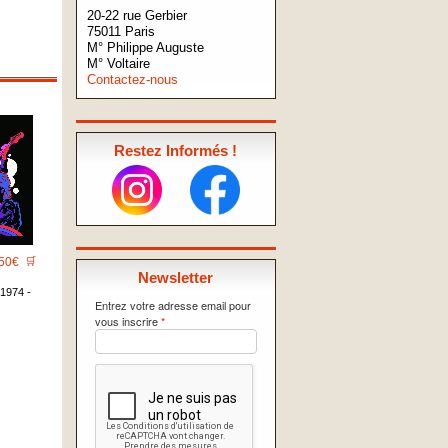
20-22 rue Gerbier
75011 Paris
M° Philippe Auguste
M° Voltaire
Contactez-nous
Restez Informés !
50€
🛒
Newsletter
1974 -
Entrez votre adresse email pour
vous inscrire
*