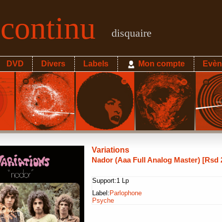
econtinu
disquaire
DVD
Divers
Labels
Mon compte
Evèn
Variations
Nador (Aaa Full Analog Master) [Rsd 
Support:
1 Lp
Label:
Parlophone
Psyche