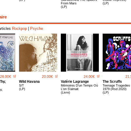
From Mars
(LP)
(LP)
aire
articles
Rockpop
|
Psyche
26.00€
🛒
20.00€
🛒
24.00€
🛒
21.
 Της
Wild Havana
Valérie Lagrange
The Scruffs
S/T
Mémoires D'un Temps Où
Teenage Tragedies 
(LP)
L'on S'aimait
1979 (Rsd 2020)
ης
(Livre)
(LP)