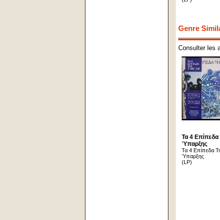
Genre Simil
Consulter les 
Τα 4 Επίπεδα
Ύπαρξης
Τα 4 Επίπεδα Τ
Ύπαρξης
(LP)