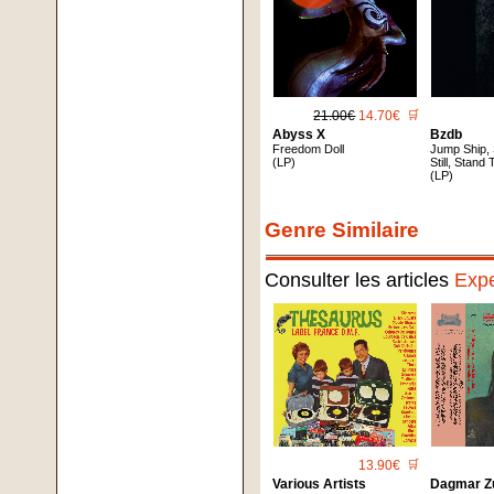
21.00€
14.70€
🛒
Abyss X
Bzdb
Freedom Doll
Jump Ship, 
(LP)
Still, Stand T
(LP)
Genre Similaire
Consulter les articles
Expe
13.90€
🛒
Various Artists
Dagmar Z