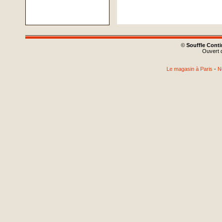
©
Souffle Cont
Ouvert d
Le magasin à Paris
-
N