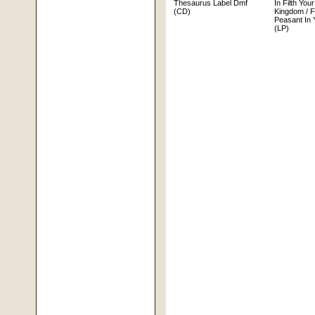
Thesaurus Label Dmf
In Filth You
(CD)
Kingdom / F
Peasant In 
(LP)