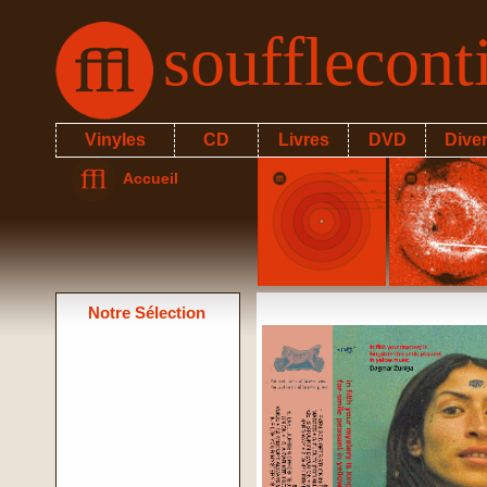
soufflecon
Vinyles
CD
Livres
DVD
Dive
Accueil
Notre Sélection