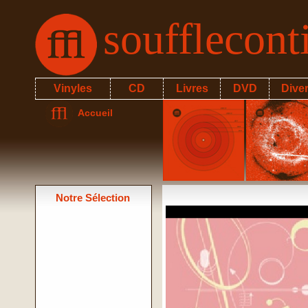
soufflecon
Vinyles
CD
Livres
DVD
Dive
Accueil
Notre Sélection