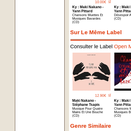
10.00€
🛒
Ky : Maki Nakano -
Ky : Maki
Yann Pittard
Yann Pitta
Chansons Muettes Et
Désespoir 
Musiques Bavardes
(CD)
(CD)
Sur Le Même Label
Consulter le Label
Open 
12.90€
🛒
Maki Nakano -
Ky : Maki
Stéphane Tsapis
Yann Pitta
Musique Pour Quatre
Chansons M
Mains Et Une Bouche
Musiques B
(CD)
(CD)
Genre Similaire