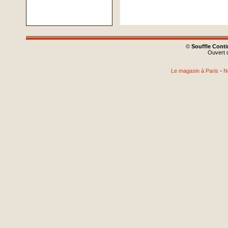
©
Souffle Cont
Ouvert d
Le magasin à Paris
-
N