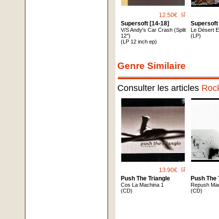
12.50€
🛒
Supersoft [14-18]
Supersoft
V/S Andy's Car Crash (Split
Le Désert E
12'')
(LP)
(LP 12 inch ep)
Genre Similaire
Consulter les articles
Roc
13.90€
🛒
Push The Triangle
Push The 
Cos La Machina 1
Repush Ma
(CD)
(CD)