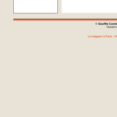
©
Souffle Cont
Ouvert d
Le magasin à Paris
-
N