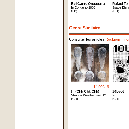
Bel Canto Orquestra
Rafael Tor
In Concerto 1983
Space Elem
(LP)
(CD)
Genre Similaire
Consulter les articles
Rockpop
|
Ind
14.90€
🛒
!!! (Chk Chk Chk)
10Lec6
Strange Weather Isn't It?
S/T
(CD)
(CD)