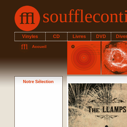
soufflecon
Vinyles
CD
Livres
DVD
Dive
Accueil
Notre Sélection