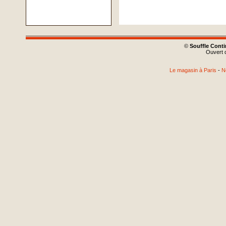
©
Souffle Cont
Ouvert d
Le magasin à Paris
-
N