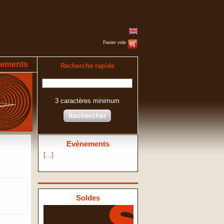
Panier vide
ements
Recherche rapide
3 caractères minimum
Rechercher
Evènements
[...]
Soldes