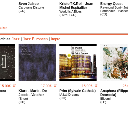
Sven Jalsco
Kristoff K.roll - Jean-
Energy Quest
Carovane Distorte
Michel Espitallier
Raymond Boni - Jo
(CD)
Fernandes - Bastien
World Is A Blues
(CD)
(Livre + CD)
aire
articles
Jazz
|
Jazz Europeen
|
Impro
15.00€
🛒
17.00€
🛒
15.90€
🛒
25.
vost
Klare - Maris - De
Print (Sylvain Cathala)
Anaphora (Filipp
Joode - Vatcher
[A.ka] Dreams
Deorsola)
(CD)
(Shoe)
[Bloom]
(CD)
(LP)