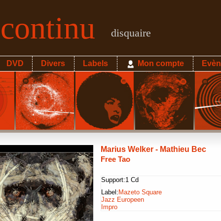
econtinu
disquaire
DVD
Divers
Labels
Mon compte
Evèn
Marius Welker - Mathieu Bec
Free Tao
Support:
1 Cd
Label:
Mazeto Square
Jazz Europeen
Impro