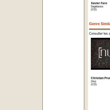
Xavier Faro
Sagittarius
(CD)
Genre Simil
Consulter les 
Christian Pru
(Nu)
(CD)