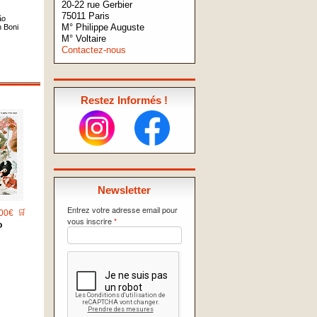
20-22 rue Gerbier
75011 Paris
ão
M° Philippe Auguste
 Boni
M° Voltaire
Contactez-nous
Restez Informés !
Newsletter
Entrez votre adresse email pour
00€
🛒
vous inscrire
*
o