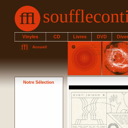
soufflecon
Vinyles
CD
Livres
DVD
Dive
Accueil
Notre Sélection