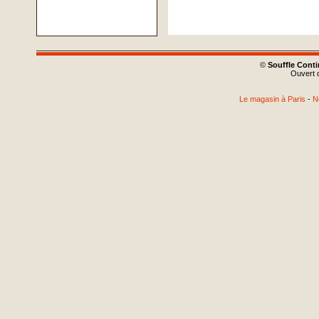
©
Souffle Cont
Ouvert d
Le magasin à Paris
-
N