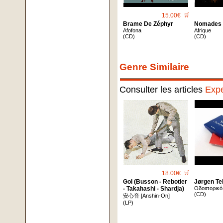
15.00€
🛒
Brame De Zéphyr
Nomades
Afofona
Afrique
(CD)
(CD)
Genre Similaire
Consulter les articles
Expe
18.00€
🛒
Gol (Busson - Rebotier
Jørgen Tel
- Takahashi - Shardja)
Οδοιπορικό
(CD)
安心音 [Anshin-On]
(LP)