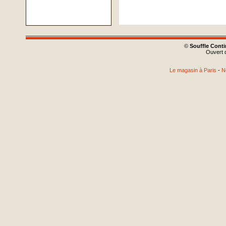
©
Souffle Cont
Ouvert d
Le magasin à Paris
-
N