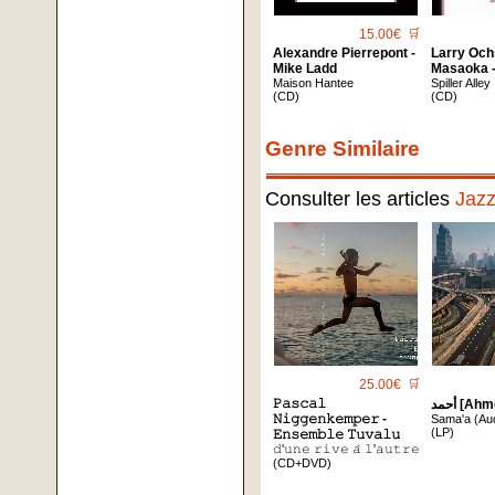
15.00€
🛒
Alexandre Pierrepont -
Larry Och
Mike Ladd
Masaoka 
Maison Hantee
Spiller Alley
(CD)
(CD)
Genre Similaire
Consulter les articles
Jaz
25.00€
🛒
𝙿𝚊𝚜𝚌𝚊𝚕
أحمد [A
𝙽𝚒𝚐𝚐𝚎𝚗𝚔𝚎𝚖𝚙𝚎𝚛 -
Sama'a (Aud
(LP)
𝙴𝚗𝚜𝚎𝚖𝚋𝚕𝚎 𝚃𝚞𝚟𝚊𝚕𝚞
𝚍'𝚞𝚗𝚎 𝚛𝚒𝚟𝚎 𝚊̀ 𝚕'𝚊𝚞𝚝𝚛𝚎
(CD+DVD)