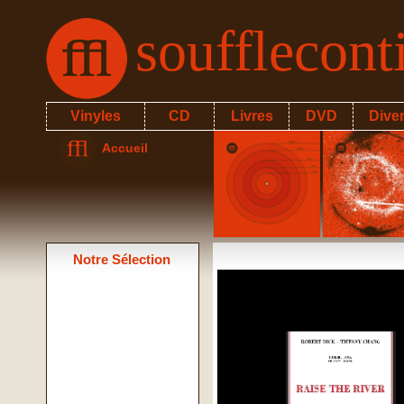
soufflecon
Vinyles
CD
Livres
DVD
Dive
Accueil
Notre Sélection