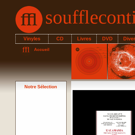
soufflecon
Vinyles
CD
Livres
DVD
Dive
Accueil
Notre Sélection