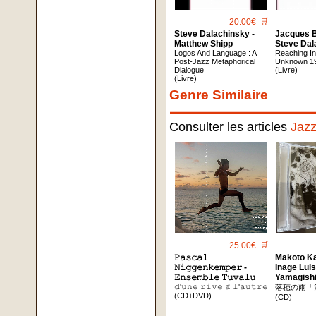
20.00€
🛒
Steve Dalachinsky -
Jacques B
Matthew Shipp
Steve Dal
Logos And Language : A
Reaching I
Post-Jazz Metaphorical
Unknown 19
Dialogue
(Livre)
(Livre)
Genre Similaire
Consulter les articles
Jaz
25.00€
🛒
𝙿𝚊𝚜𝚌𝚊𝚕
Makoto K
𝙽𝚒𝚐𝚐𝚎𝚗𝚔𝚎𝚖𝚙𝚎𝚛 -
Inage Lui
𝙴𝚗𝚜𝚎𝚖𝚋𝚕𝚎 𝚃𝚞𝚟𝚊𝚕𝚞
Yamagish
𝚍'𝚞𝚗𝚎 𝚛𝚒𝚟𝚎 𝚊̀ 𝚕'𝚊𝚞𝚝𝚛𝚎
落穂の雨「
(CD+DVD)
(CD)