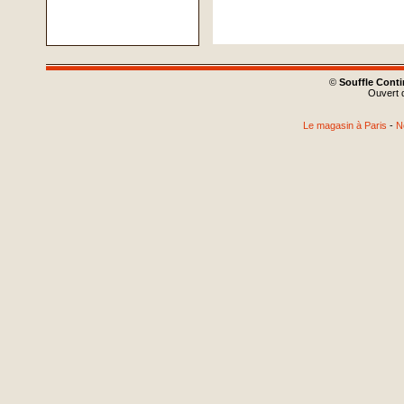
©
Souffle Cont
Ouvert d
Le magasin à Paris
-
N