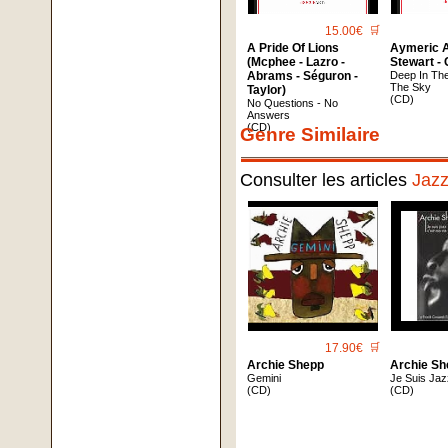
15.00€
🛒
A Pride Of Lions
Aymeric A
(Mcphee - Lazro -
Stewart -
Abrams - Séguron -
Deep In The
The Sky
Taylor)
(CD)
No Questions - No
Answers
(CD)
Genre Similaire
Consulter les articles
Jaz
17.90€
🛒
Archie Shepp
Archie S
Gemini
Je Suis Jaz
(CD)
(CD)