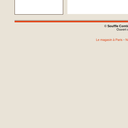
©
Souffle Cont
Ouvert d
Le magasin à Paris
-
N