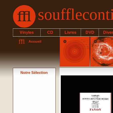
soufflecon
Vinyles
CD
Livres
DVD
Dive
Accueil
Notre Sélection